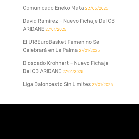
Comunicado Eneko Mata
28/05/2025
David Ramírez – Nuevo Fichaje Del CB
ARIDANE
27/01/2025
El U18EuroBasket Femenino Se
Celebrará en La Palma
27/01/2025
Diosdado Krohnert – Nuevo Fichaje
Del CB ARIDANE
27/01/2025
Liga Baloncesto Sin Limites
27/01/2025